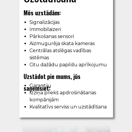
Mēs uzstādām:
Signalizācijas
Immobilaizeri
Pārkošanas sensori
Aizmugurēja skata kameras
Centrālas atslēgas vadības
sistēmas
Citu dažādu papildu aprīkojumu
Uzstādot pie mums, jūs
Garantiju
saņemsiet:
Izziņa priekš apdrošināšanas
kompānijām
Kvalitatīvs serviss un uzstādīšana