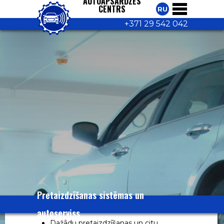
AUTOAPSARDZES
CENTRS
RU
+371 29 542 042
Pretaizdzīšanas sistēmas un
autoserviss
Dažādu pretaizdzīšanas un citu