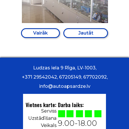
Vairāk
Jautāt
Ludzas iela 9 Rīga, LV-1003,
+371 29542042, 67205149, 67702092,
info@autoapsardze.lv
Vietnes karte:
Darba laiks:
Serviss
Uzstādīšana
9.00-18.00
Veikals